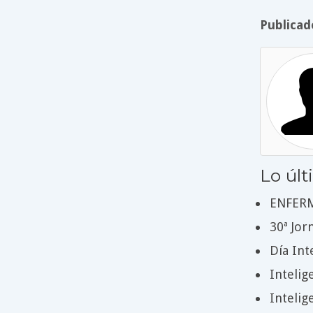
Publicad
Lo úl
ENFERM
30ª Jor
Día Int
Intelig
Intelig