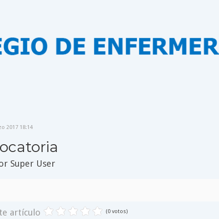
zo 2017 18:14
ocatoria
por
Super User
te artículo
(0 votos)